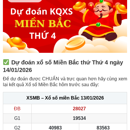
Dự đoán xổ số Miền Bắc thứ Thứ 4 ngày
14/01/2026
Để dự đoán được CHUẨN và trực quan hơn hãy cùng xem
lại kết quả Xổ số Miền Bắc hôm trước sau đây:
XSMB – Xổ số miền Bắc 13/01/2026
ĐB
28027
G1
19534
G2
40983
83563