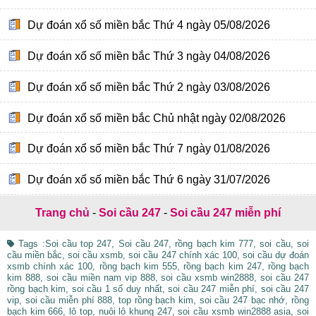
Dự đoán xổ số miền bắc Thứ 4 ngày 05/08/2026
Dự đoán xổ số miền bắc Thứ 3 ngày 04/08/2026
Dự đoán xổ số miền bắc Thứ 2 ngày 03/08/2026
Dự đoán xổ số miền bắc Chủ nhật ngày 02/08/2026
Dự đoán xổ số miền bắc Thứ 7 ngày 01/08/2026
Dự đoán xổ số miền bắc Thứ 6 ngày 31/07/2026
Trang chủ
-
Soi cầu 247
-
Soi cầu 247 miễn phí
Tags :Soi cầu top 247, Soi cầu 247, rồng bạch kim 777, soi cầu, soi
cầu miền bắc, soi cầu xsmb, soi cầu 247 chính xác 100, soi cầu dự đoán
xsmb chính xác 100, rồng bạch kim 555, rồng bạch kim 247, rồng bạch
kim 888, soi cầu miền nam vip 888, soi cầu xsmb win2888, soi cầu 247
rồng bạch kim, soi cầu 1 số duy nhất, soi cầu 247 miễn phí, soi cầu 247
vip, soi cầu miễn phí 888, top rồng bạch kim, soi cầu 247 bạc nhớ, rồng
bạch kim 666, lô top, nuôi lô khung 247, soi cầu xsmb win2888 asia, soi