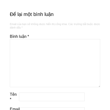
Để lại một bình luận
Email của bạn sẽ không được hiển thị công khai.
Các trường bắt buộc được
đánh dấu
*
Bình luận
*
Tên
*
Email