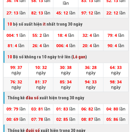
36
:
14
lần
58
:
13
lần
83
:
13
lần
52
:
13
lần
lần
27
:
13
lần
82
:
13
lần
45
:
12
lần
97
:
12
lần
22
:
12
lần
10
bộ số xuất hiện
ít
nhất trong 30 ngày
004
:
1
lần
55
:
2
lần
18
:
4
lần
32
:
4
lần
79
:
4
lần
81
:
4
lần
26
:
4
lần
006
:
4
lần
20
:
4
lần
90
:
4
lần
10
Bộ số không ra 10 ngày trở lên (
Lô gan
)
99
:
37
10
:
32
30
:
38
36
:
28
64
:
33
ngày
ngày
ngày
ngày
ngày
76
:
32
81
:
37
85
:
34
94
:
33
98
:
34
ngày
ngày
ngày
ngày
ngày
Thống kê
đầu số
xuất hiện trong 30 ngày
09
:
79
lần
03
:
81
lần
01
:
83
lần
06
:
82
lần
04
:
80
lần
00
:
69
lần
07
:
78
lần
02
:
85
lần
08
:
87
lần
05
:
86
lần
Thống kê
đuôi số
xuất hiện trong 30 ngày