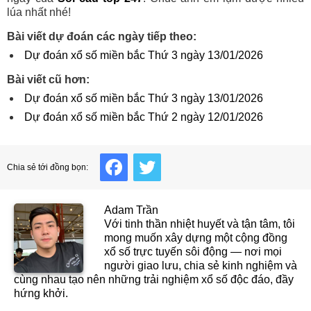
lúa nhất nhé!
Bài viết dự đoán các ngày tiếp theo:
Dự đoán xổ số miền bắc Thứ 3 ngày 13/01/2026
Bài viết cũ hơn:
Dự đoán xổ số miền bắc Thứ 3 ngày 13/01/2026
Dự đoán xổ số miền bắc Thứ 2 ngày 12/01/2026
Facebook
Twitter
Chia sẻ tới đồng bọn:
Adam Trần
Với tinh thần nhiệt huyết và tận tâm, tôi
mong muốn xây dựng một cộng đồng
xổ số trực tuyến sôi động — nơi mọi
người giao lưu, chia sẻ kinh nghiệm và
cùng nhau tạo nên những trải nghiệm xổ số độc đáo, đầy
hứng khởi.