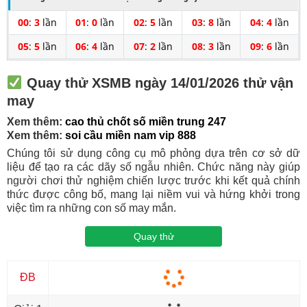
00
:
3
lần
01
:
0
lần
02
:
5
lần
03
:
8
lần
04
:
4
lần
05
:
5
lần
06
:
4
lần
07
:
2
lần
08
:
3
lần
09
:
6
lần
Quay thử XSMB ngày 14/01/2026 thử vận
may
Xem thêm:
cao thủ chốt số miền trung 247
Xem thêm:
soi cầu miền nam vip 888
Chúng tôi sử dụng công cụ mô phỏng dựa trên cơ sở dữ
liệu để tạo ra các dãy số ngẫu nhiên. Chức năng này giúp
người chơi thử nghiệm chiến lược trước khi kết quả chính
thức được công bố, mang lại niềm vui và hứng khởi trong
việc tìm ra những con số may mắn.
Quay thử
ĐB