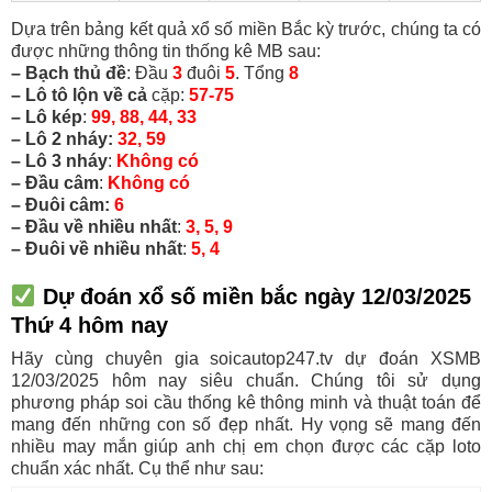
Dựa trên bảng kết quả xổ số miền Bắc kỳ trước, chúng ta có
được những thông tin thống kê MB sau:
– Bạch thủ đề
: Đầu
3
đuôi
5
. Tổng
8
– Lô tô lộn về cả
cặp:
57-75
– Lô kép
:
99, 88, 44, 33
– Lô 2 nháy:
32, 59
– Lô 3 nháy
:
Không có
– Đầu câm
:
Không có
– Đuôi câm:
6
– Đầu về nhiều nhất
:
3, 5, 9
– Đuôi về nhiều nhất
:
5, 4
Dự đoán xổ số miền bắc ngày 12/03/2025
Thứ 4 hôm nay
Hãy cùng chuyên gia soicautop247.tv dự đoán XSMB
12/03/2025 hôm nay siêu chuẩn. Chúng tôi sử dụng
phương pháp soi cầu thống kê thông minh và thuật toán để
mang đến những con số đẹp nhất. Hy vọng sẽ mang đến
nhiều may mắn giúp anh chị em chọn được các cặp loto
chuẩn xác nhất. Cụ thể như sau: