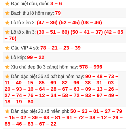
3 – 6
Đặc biệt đầu, đuôi:
79
Bạch thủ lô hôm nay:
(47 – 36) (52 – 45) (08 – 46)
Lô tô xiên 2:
(30 – 51 – 66) (50 – 41 – 37) (42 – 65
Lô tô xiên 3:
– 70)
78 – 21 – 23 – 39
Cầu VIP 4 số:
99 – 22
Lô kép:
578 – 996
Xỉu chủ đẹp (lô 3 càng) hôm nay:
90 – 48 – 73 –
Dàn đặc biệt 36 số bất bại hôm nay:
11 – 40 – 15 – 85 – 69 – 82 – 96 – 38 – 31 – 03 –
20 – 93 – 16 – 64 – 28 – 67 – 63 – 09 – 13 – 26 –
27 – 74 – 76 – 12 – 34 – 58 – 72 – 83 – 97 – 49 –
18 – 19 – 80
50 – 23 – 01 – 27 – 79
Dàn đặc biệt 20 số miễn phí:
– 15 – 02 – 39 – 63 – 81 – 91 – 72 – 38 – 12 – 29 –
85 – 46 – 83 – 67 – 22