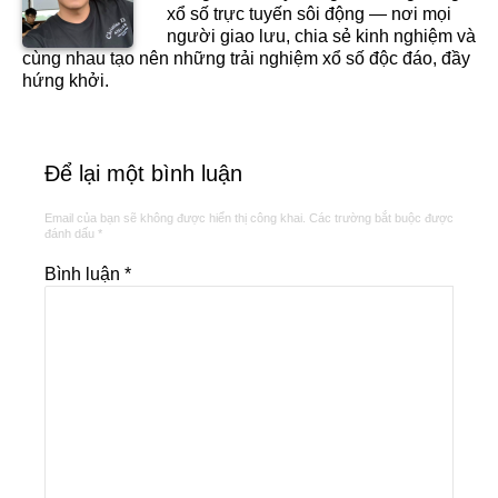
xổ số trực tuyến sôi động — nơi mọi
người giao lưu, chia sẻ kinh nghiệm và
cùng nhau tạo nên những trải nghiệm xổ số độc đáo, đầy
hứng khởi.
Để lại một bình luận
Email của bạn sẽ không được hiển thị công khai.
Các trường bắt buộc được
đánh dấu
*
Bình luận
*