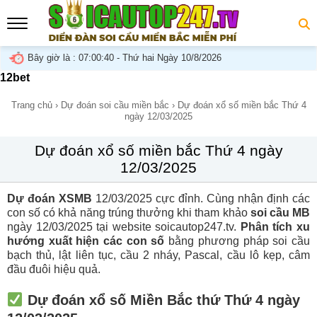
Bây giờ là :
07:00:40 - Thứ hai Ngày 10/8/2026
12bet
Trang chủ
›
Dự đoán soi cầu miền bắc
›
Dự đoán xổ số miền bắc Thứ 4
ngày 12/03/2025
Dự đoán xổ số miền bắc Thứ 4 ngày
12/03/2025
Dự đoán XSMB
12/03/2025 cực đỉnh. Cùng nhận định các
con số có khả năng trúng thưởng khi tham khảo
soi cầu MB
ngày 12/03/2025 tại website soicautop247.tv.
Phân tích xu
hướng xuất hiện các con số
bằng phương pháp soi cầu
bạch thủ, lật liên tục, cầu 2 nháy, Pascal, cầu lô kẹp, câm
đầu đuôi hiệu quả.
Dự đoán xổ số Miền Bắc thứ Thứ 4 ngày