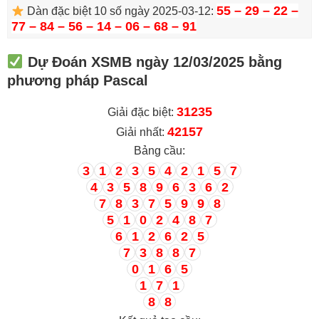
55 – 29 – 22 –
Dàn đặc biệt 10 số ngày 2025-03-12:
77 – 84 – 56 – 14 – 06 – 68 – 91
Dự Đoán XSMB ngày 12/03/2025 bằng
phương pháp Pascal
31235
Giải đặc biệt:
42157
Giải nhất:
Bảng cầu:
3
1
2
3
5
4
2
1
5
7
4
3
5
8
9
6
3
6
2
7
8
3
7
5
9
9
8
5
1
0
2
4
8
7
6
1
2
6
2
5
7
3
8
8
7
0
1
6
5
1
7
1
8
8