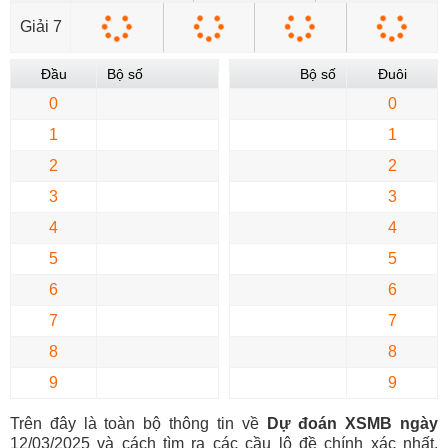
Giải 7
Đầu
Bộ số
Bộ số
Đuôi
0
0
1
1
2
2
3
3
4
4
5
5
6
6
7
7
8
8
9
9
Trên đây là toàn bộ thông tin về
Dự đoán XSMB ngày
12/03/2025 và cách tìm ra các cầu lô đề chính xác nhất.