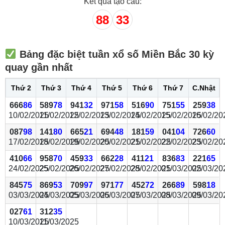
Kết quả tạo cầu:
88
33
Bảng đặc biệt tuần xổ số Miền Bắc 30 kỳ
quay gần nhất
Thứ 2
Thứ 3
Thứ 4
Thứ 5
Thứ 6
Thứ 7
C.Nhật
666
86
589
78
941
32
971
58
516
90
751
55
259
38
10/02/2025
11/02/2025
12/02/2025
13/02/2025
14/02/2025
15/02/2025
16/02/20
087
98
141
80
665
21
694
48
181
59
041
04
726
60
17/02/2025
18/02/2025
19/02/2025
20/02/2025
21/02/2025
22/02/2025
23/02/20
410
66
958
70
459
33
662
28
411
21
836
83
221
65
24/02/2025
25/02/2025
26/02/2025
27/02/2025
28/02/2025
01/03/2025
02/03/20
845
75
869
53
709
97
971
77
452
72
266
89
598
18
03/03/2025
04/03/2025
05/03/2025
06/03/2025
07/03/2025
08/03/2025
09/03/20
027
61
312
35
10/03/2025
11/03/2025