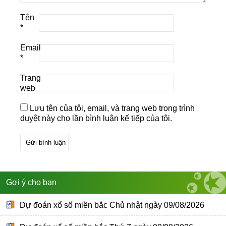
Tên
*
Email
*
Trang
web
Lưu tên của tôi, email, và trang web trong trình
duyệt này cho lần bình luận kế tiếp của tôi.
Gợi ý cho bạn
Dự đoán xổ số miền bắc Chủ nhật ngày 09/08/2026