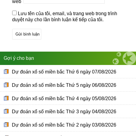
web
Lưu tên của tôi, email, và trang web trong trình
duyệt này cho lần bình luận kế tiếp của tôi.
Gợi ý cho bạn
Dự đoán xổ số miền bắc Thứ 6 ngày 07/08/2026
Dự đoán xổ số miền bắc Thứ 5 ngày 06/08/2026
Dự đoán xổ số miền bắc Thứ 4 ngày 05/08/2026
Dự đoán xổ số miền bắc Thứ 3 ngày 04/08/2026
Dự đoán xổ số miền bắc Thứ 2 ngày 03/08/2026