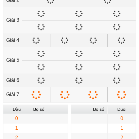
Giải 2
Giải 3
Giải 4
Giải 5
Giải 6
Giải 7
Đầu
Bộ số
Bộ số
Đuôi
0
0
1
1
2
2