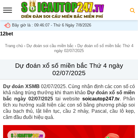
Bây giờ là :
09:46:07 - Thứ 6 Ngày 7/8/2026
12bet
Trang chủ
›
Dự đoán soi cầu miền bắc
›
Dự đoán xổ số miền bắc Thứ 4
ngày 02/07/2025
Dự đoán xổ số miền bắc Thứ 4 ngày
02/07/2025
Dự đoán XSMB
02/07/2025. Cùng nhận định các con số có
khả năng trúng thưởng khi tham khảo
Dự đoán xổ số miền
bắc ngày 02/07/2025
tại website
soicautop247.tv
. Phân
tích xu hướng xuất hiện các con số bằng phương pháp soi
cầu bạch thủ, lật liên tục, cầu 2 nháy, Pascal, cầu lô kẹp,
câm đầu đuôi hiệu quả.