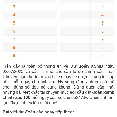
3
3
4
4
5
5
6
6
7
7
8
8
9
9
Trên đây là toàn bộ thông tin về
Dự đoán XSMB
ngày
02/07/2025 và cách tìm ra các cầu lô đề chính xác nhất.
Chuyên mục dự đoán và chốt số này sẽ được chúng tôi cập
nhật mỗi ngày cho anh em. Hy vọng rằng anh em có thể
chọn đúng số đẹp nổ đúng khung. Đừng quên cập nhật
những bài viết khác tại chuyên mục
soi cầu dự đoán xsmb
chính xác 100
mỗi ngày của soicautop247.tv. Chúc anh em
lụm được nhiều lúa nhất nhé!
Bài viết dự đoán các ngày tiếp theo: