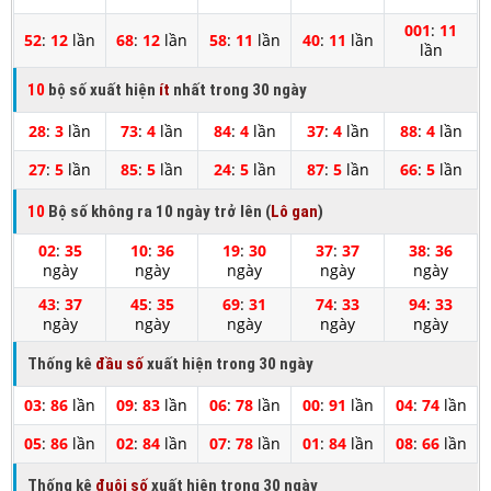
001
:
11
52
:
12
lần
68
:
12
lần
58
:
11
lần
40
:
11
lần
lần
10
bộ số xuất hiện
ít
nhất trong 30 ngày
28
:
3
lần
73
:
4
lần
84
:
4
lần
37
:
4
lần
88
:
4
lần
27
:
5
lần
85
:
5
lần
24
:
5
lần
87
:
5
lần
66
:
5
lần
10
Bộ số không ra 10 ngày trở lên (
Lô gan
)
02
:
35
10
:
36
19
:
30
37
:
37
38
:
36
ngày
ngày
ngày
ngày
ngày
43
:
37
45
:
35
69
:
31
74
:
33
94
:
33
ngày
ngày
ngày
ngày
ngày
Thống kê
đầu số
xuất hiện trong 30 ngày
03
:
86
lần
09
:
83
lần
06
:
78
lần
00
:
91
lần
04
:
74
lần
05
:
86
lần
02
:
84
lần
07
:
78
lần
01
:
84
lần
08
:
66
lần
Thống kê
đuôi số
xuất hiện trong 30 ngày