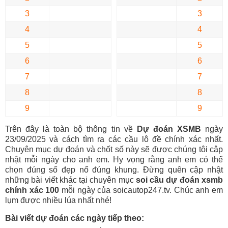
3
3
4
4
5
5
6
6
7
7
8
8
9
9
Trên đây là toàn bộ thông tin về
Dự đoán XSMB
ngày
23/09/2025 và cách tìm ra các cầu lô đề chính xác nhất.
Chuyên mục dự đoán và chốt số này sẽ được chúng tôi cập
nhật mỗi ngày cho anh em. Hy vọng rằng anh em có thể
chọn đúng số đẹp nổ đúng khung. Đừng quên cập nhật
những bài viết khác tại chuyên mục
soi cầu dự đoán xsmb
chính xác 100
mỗi ngày của soicautop247.tv. Chúc anh em
lụm được nhiều lúa nhất nhé!
Bài viết dự đoán các ngày tiếp theo: