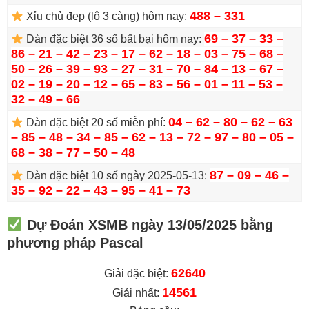
488 – 331
Xỉu chủ đẹp (lô 3 càng) hôm nay:
69 – 37 – 33 –
Dàn đặc biệt 36 số bất bại hôm nay:
86 – 21 – 42 – 23 – 17 – 62 – 18 – 03 – 75 – 68 –
50 – 26 – 39 – 93 – 27 – 31 – 70 – 84 – 13 – 67 –
02 – 19 – 20 – 12 – 65 – 83 – 56 – 01 – 11 – 53 –
32 – 49 – 66
04 – 62 – 80 – 62 – 63
Dàn đặc biệt 20 số miễn phí:
– 85 – 48 – 34 – 85 – 62 – 13 – 72 – 97 – 80 – 05 –
68 – 38 – 77 – 50 – 48
87 – 09 – 46 –
Dàn đặc biệt 10 số ngày 2025-05-13:
35 – 92 – 22 – 43 – 95 – 41 – 73
Dự Đoán XSMB ngày 13/05/2025 bằng
phương pháp Pascal
62640
Giải đặc biệt:
14561
Giải nhất: