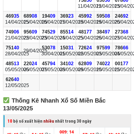
758
50
030
50
678
60
11/04/2025
12/04/2025
13/04/20
469
35
689
08
194
09
369
23
459
92
595
08
246
92
14/04/2025
15/04/2025
16/04/2025
17/04/2025
18/04/2025
19/04/2025
20/04/20
749
06
956
09
745
29
855
14
481
77
384
97
273
68
21/04/2025
22/04/2025
23/04/2025
24/04/2025
25/04/2025
26/04/2025
27/04/20
751
40
530
78
150
31
726
24
975
99
786
66
29/04/2025
28/04/2025
30/04/2025
01/05/2025
02/05/2025
03/05/2025
04/05/20
485
13
220
24
457
94
341
02
628
09
740
22
001
77
05/05/2025
06/05/2025
07/05/2025
08/05/2025
09/05/2025
10/05/2025
11/05/20
626
40
12/05/2025
Thống Kê Nhanh Xổ Số Miền Bắc
13/05/2025
10
bộ số xuất hiện
nhiều
nhất trong 30 ngày
009
:
14