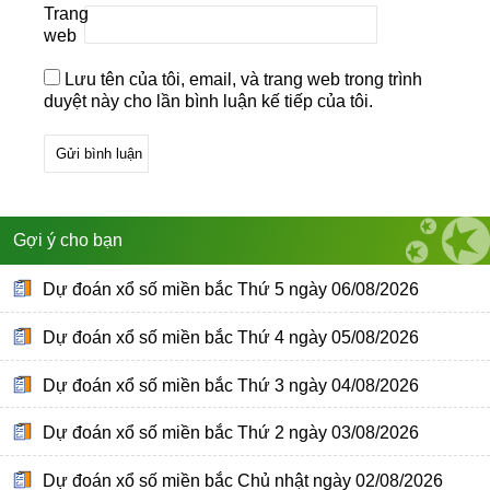
Trang
web
Lưu tên của tôi, email, và trang web trong trình
duyệt này cho lần bình luận kế tiếp của tôi.
Gợi ý cho bạn
Dự đoán xổ số miền bắc Thứ 5 ngày 06/08/2026
Dự đoán xổ số miền bắc Thứ 4 ngày 05/08/2026
Dự đoán xổ số miền bắc Thứ 3 ngày 04/08/2026
Dự đoán xổ số miền bắc Thứ 2 ngày 03/08/2026
Dự đoán xổ số miền bắc Chủ nhật ngày 02/08/2026