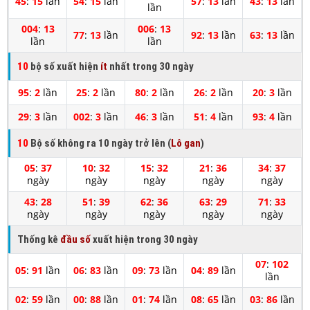
45
:
15
lần
54
:
15
lần
57
:
13
lần
43
:
13
lần
lần
004
:
13
006
:
13
77
:
13
lần
92
:
13
lần
63
:
13
lần
lần
lần
10
bộ số xuất hiện
ít
nhất trong 30 ngày
95
:
2
lần
25
:
2
lần
80
:
2
lần
26
:
2
lần
20
:
3
lần
29
:
3
lần
002
:
3
lần
46
:
3
lần
51
:
4
lần
93
:
4
lần
10
Bộ số không ra 10 ngày trở lên (
Lô gan
)
05
:
37
10
:
32
15
:
32
21
:
36
34
:
37
ngày
ngày
ngày
ngày
ngày
43
:
28
51
:
39
62
:
36
63
:
29
71
:
33
ngày
ngày
ngày
ngày
ngày
Thống kê
đầu số
xuất hiện trong 30 ngày
07
:
102
05
:
91
lần
06
:
83
lần
09
:
73
lần
04
:
89
lần
lần
02
:
59
lần
00
:
88
lần
01
:
74
lần
08
:
65
lần
03
:
86
lần