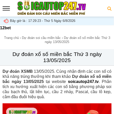
Bây giờ là :
17:29:23 - Thứ 5 Ngày 6/8/2026
12bet
Trang chủ
›
Dự đoán soi cầu miền bắc
›
Dự đoán xổ số miền bắc Thứ 3
ngày 13/05/2025
Dự đoán xổ số miền bắc Thứ 3 ngày
13/05/2025
Dự đoán XSMB
13/05/2025. Cùng nhận định các con số có
khả năng trúng thưởng khi tham khảo
Dự đoán xổ số miền
bắc ngày 13/05/2025
tại website
soicautop247.tv
. Phân
tích xu hướng xuất hiện các con số bằng phương pháp soi
cầu bạch thủ, lật liên tục, cầu 2 nháy, Pascal, cầu lô kẹp,
câm đầu đuôi hiệu quả.