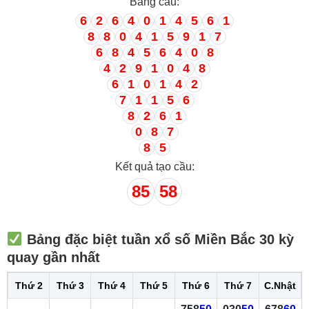
Bảng cầu:
6
2
6
4
0
1
4
5
6
1
8
8
0
4
1
5
9
1
7
6
8
4
5
6
4
0
8
4
2
9
1
0
4
8
6
1
0
1
4
2
7
1
1
5
6
8
2
6
1
0
8
7
8
5
Kết quả tạo cầu:
85
58
Bảng đặc biệt tuần xổ số Miền Bắc 30 kỳ
quay gần nhất
Thứ 2
Thứ 3
Thứ 4
Thứ 5
Thứ 6
Thứ 7
C.Nhật