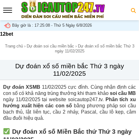
Bây giờ là :
17:25:08 - Thứ 5 Ngày 6/8/2026
12bet
Trang chủ
›
Dự đoán soi cầu miền bắc
›
Dự đoán xổ số miền bắc Thứ 3
ngày 11/02/2025
Dự đoán xổ số miền bắc Thứ 3 ngày
11/02/2025
Dự đoán XSMB
11/02/2025 cực đỉnh. Cùng nhận định các
con số có khả năng trúng thưởng khi tham khảo
soi cầu MB
ngày 11/02/2025 tại website soicautop247.tv.
Phân tích xu
hướng xuất hiện các con số
bằng phương pháp soi cầu
bạch thủ, lật liên tục, cầu 2 nháy, Pascal, cầu lô kẹp, câm
đầu đuôi hiệu quả.
Dự đoán xổ số Miền Bắc thứ Thứ 3 ngày