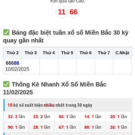
Kết quả tạo cầu:
11
66
Bảng đặc biệt tuần xổ số Miền Bắc 30 kỳ
quay gần nhất
Thứ 2
Thứ 3
Thứ 4
Thứ 5
Thứ 6
Thứ 7
C.Nhật
666
86
10/02/2025
Thống Kê Nhanh Xổ Số Miền Bắc
11/02/2025
10
bộ số xuất hiện
nhiều
nhất trong 30 ngày
32
:
2
lần
33
:
2
lần
86
:
1
lần
14
:
1
lần
20
:
1
lần
90
:
1
lần
28
:
1
lần
67
:
1
lần
80
:
1
lần
26
:
1
lần