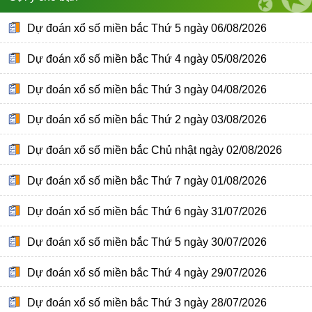
Dự đoán xổ số miền bắc Thứ 5 ngày 06/08/2026
Dự đoán xổ số miền bắc Thứ 4 ngày 05/08/2026
Dự đoán xổ số miền bắc Thứ 3 ngày 04/08/2026
Dự đoán xổ số miền bắc Thứ 2 ngày 03/08/2026
Dự đoán xổ số miền bắc Chủ nhật ngày 02/08/2026
Dự đoán xổ số miền bắc Thứ 7 ngày 01/08/2026
Dự đoán xổ số miền bắc Thứ 6 ngày 31/07/2026
Dự đoán xổ số miền bắc Thứ 5 ngày 30/07/2026
Dự đoán xổ số miền bắc Thứ 4 ngày 29/07/2026
Dự đoán xổ số miền bắc Thứ 3 ngày 28/07/2026