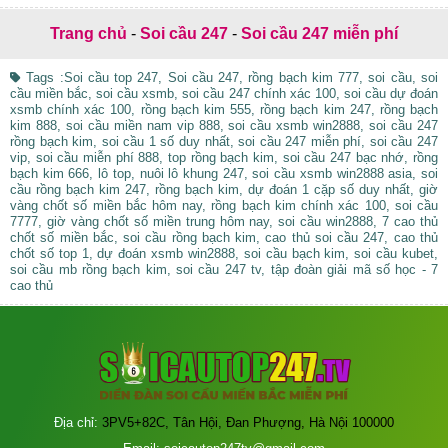
Trang chủ
-
Soi cầu 247
-
Soi cầu 247 miễn phí
Tags :Soi cầu top 247, Soi cầu 247, rồng bạch kim 777, soi cầu, soi
cầu miền bắc, soi cầu xsmb, soi cầu 247 chính xác 100, soi cầu dự đoán
xsmb chính xác 100, rồng bạch kim 555, rồng bạch kim 247, rồng bạch
kim 888, soi cầu miền nam vip 888, soi cầu xsmb win2888, soi cầu 247
rồng bạch kim, soi cầu 1 số duy nhất, soi cầu 247 miễn phí, soi cầu 247
vip, soi cầu miễn phí 888, top rồng bạch kim, soi cầu 247 bạc nhớ, rồng
bạch kim 666, lô top, nuôi lô khung 247, soi cầu xsmb win2888 asia, soi
cầu rồng bạch kim 247, rồng bạch kim, dự đoán 1 cặp số duy nhất, giờ
vàng chốt số miền bắc hôm nay, rồng bạch kim chính xác 100, soi cầu
7777, giờ vàng chốt số miền trung hôm nay, soi cầu win2888, 7 cao thủ
chốt số miền bắc, soi cầu rồng bạch kim, cao thủ soi cầu 247, cao thủ
chốt số top 1, dự đoán xsmb win2888, soi cầu bạch kim, soi cầu kubet,
soi cầu mb rồng bạch kim, soi cầu 247 tv, tập đoàn giải mã số học - 7
cao thủ
Địa chỉ:
3PV5+82C, Tân Hội, Đan Phượng, Hà Nội 100000