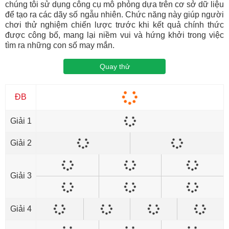
chúng tôi sử dụng công cụ mô phỏng dựa trên cơ sở dữ liệu
để tạo ra các dãy số ngẫu nhiên. Chức năng này giúp người
chơi thử nghiệm chiến lược trước khi kết quả chính thức
được công bố, mang lại niềm vui và hứng khởi trong việc
tìm ra những con số may mắn.
Quay thử
ĐB
Giải 1
Giải 2
Giải 3
Giải 4