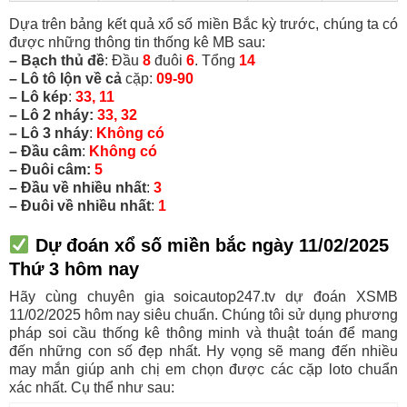
Dựa trên bảng kết quả xổ số miền Bắc kỳ trước, chúng ta có
được những thông tin thống kê MB sau:
– Bạch thủ đề
: Đầu
8
đuôi
6
. Tổng
14
– Lô tô lộn về cả
cặp:
09-90
– Lô kép
:
33, 11
– Lô 2 nháy:
33, 32
– Lô 3 nháy
:
Không có
– Đầu câm
:
Không có
– Đuôi câm:
5
– Đầu về nhiều nhất
:
3
– Đuôi về nhiều nhất
:
1
Dự đoán xổ số miền bắc ngày 11/02/2025
Thứ 3 hôm nay
Hãy cùng chuyên gia soicautop247.tv dự đoán XSMB
11/02/2025 hôm nay siêu chuẩn. Chúng tôi sử dụng phương
pháp soi cầu thống kê thông minh và thuật toán để mang
đến những con số đẹp nhất. Hy vọng sẽ mang đến nhiều
may mắn giúp anh chị em chọn được các cặp loto chuẩn
xác nhất. Cụ thể như sau: