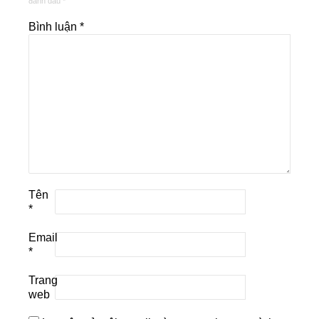
đánh dấu
*
Bình luận
*
Tên
*
Email
*
Trang
web