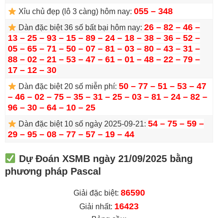
055 – 348
Xỉu chủ đẹp (lô 3 càng) hôm nay:
26 – 82 – 46 –
Dàn đặc biệt 36 số bất bại hôm nay:
13 – 25 – 93 – 15 – 89 – 24 – 18 – 38 – 36 – 52 –
05 – 65 – 71 – 50 – 07 – 81 – 03 – 80 – 43 – 31 –
88 – 02 – 21 – 53 – 47 – 61 – 01 – 48 – 22 – 79 –
17 – 12 – 30
50 – 77 – 51 – 53 – 47
Dàn đặc biệt 20 số miễn phí:
– 46 – 02 – 75 – 35 – 31 – 25 – 03 – 81 – 24 – 82 –
96 – 30 – 64 – 10 – 25
54 – 75 – 59 –
Dàn đặc biệt 10 số ngày 2025-09-21:
29 – 95 – 08 – 77 – 57 – 19 – 44
Dự Đoán XSMB ngày 21/09/2025 bằng
phương pháp Pascal
86590
Giải đặc biệt:
16423
Giải nhất: