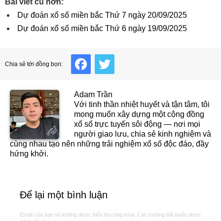
Bài viết cũ hơn:
Dự đoán xổ số miền bắc Thứ 7 ngày 20/09/2025
Dự đoán xổ số miền bắc Thứ 6 ngày 19/09/2025
Facebook
Twitter
Chia sẻ tới đồng bọn:
Adam Trần
Với tinh thần nhiệt huyết và tận tâm, tôi
mong muốn xây dựng một cộng đồng
xổ số trực tuyến sôi động — nơi mọi
người giao lưu, chia sẻ kinh nghiệm và
cùng nhau tạo nên những trải nghiệm xổ số độc đáo, đầy
hứng khởi.
Để lại một bình luận
Email của bạn sẽ không được hiển thị công khai.
Các trường bắt buộc được