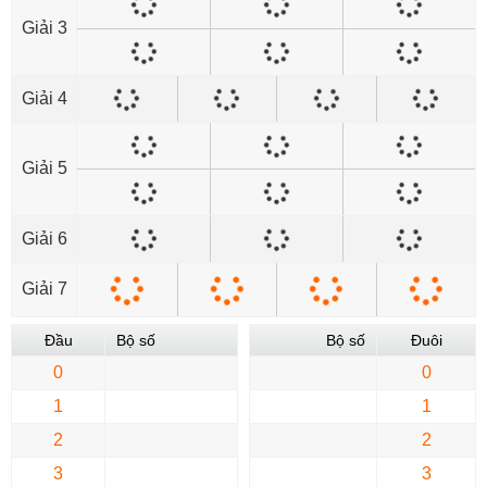
Giải 3
Giải 4
Giải 5
Giải 6
Giải 7
Đầu
Bộ số
Bộ số
Đuôi
0
0
1
1
2
2
3
3