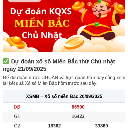
Dự đoán xổ số Miền Bắc thứ Chủ nhật
ngày 21/09/2025
Để dự đoán được CHUẨN và trực quan hơn hãy cùng xem
lại kết quả Xổ số Miền Bắc hôm trước sau đây:
XSMB – Xổ số miền Bắc 20/09/2025
ĐB
86590
G1
16423
G2
18362
33869