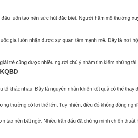
 đầu luôn tạo nên sức hút đặc biệt. Người hâm mộ thường xu
 quốc gia luôn nhận được sự quan tâm mạnh mẽ. Đây là nơi hội
giải trẻ cũng được nhiều người chú ý nhằm tìm kiếm những tài 
n KQBD
ếu tố khác nhau. Đây là nguyên nhân khiến kết quả có thể thay
ợng thường có lợi thế lớn. Tuy nhiên, điều đó không đồng nghĩ
 hơn tạo nên bất ngờ. Nhiều trận đấu đã chứng minh chiến thuật