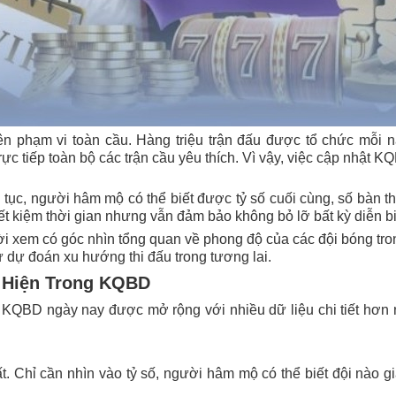
ên phạm vi toàn cầu. Hàng triệu trận đấu được tổ chức mỗi n
rực tiếp toàn bộ các trận cầu yêu thích. Vì vậy, việc cập nhật 
 tục, người hâm mộ có thể biết được tỷ số cuối cùng, số bàn th
iết kiệm thời gian nhưng vẫn đảm bảo không bỏ lỡ bất kỳ diễn b
ời xem có góc nhìn tổng quan về phong độ của các đội bóng tro
 dự đoán xu hướng thi đấu trong tương lai.
 Hiện Trong KQBD
, KQBD ngày nay được mở rộng với nhiều dữ liệu chi tiết hơn
t. Chỉ cần nhìn vào tỷ số, người hâm mộ có thể biết đội nào gi