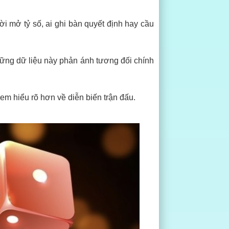
i mở tỷ số, ai ghi bàn quyết định hay cầu
hững dữ liệu này phản ánh tương đối chính
em hiểu rõ hơn về diễn biến trận đấu.