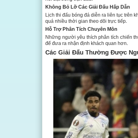
Không Bỏ Lỡ Các Giải Đấu Hấp Dẫn
Lịch thi đấu bóng đá diễn ra liên tục trê
quá nhiều thời gian theo dõi trực tiếp.
Hỗ Trợ Phân Tích Chuyên Môn
Những người yêu thích phân tích chiến th
để đưa ra nhận định khách quan hơn.
Các Giải Đấu Thường Được N