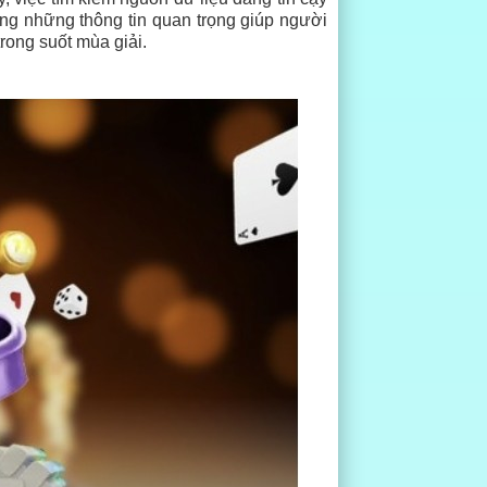
ng những thông tin quan trọng giúp người
rong suốt mùa giải.