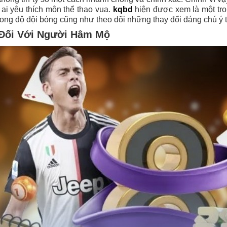
 ai yêu thích môn thể thao vua.
kqbd
hiện được xem là một tro
hong độ đội bóng cũng như theo dõi những thay đổi đáng chú ý t
 Đối Với Người Hâm Mộ