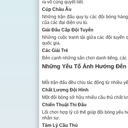
ra vô cùng quyết liệt.
Cúp Châu Âu
Những trận đấu quy tụ các đội bóng hàng
của các đại diện ưu tú.
Giải Đấu Cấp Đội Tuyển
Những cuộc tranh tài giữa các đội tuyển
quốc gia.
Các Giải Trẻ
Bên cạnh những sân chơi danh tiếng, các 
Những Yếu Tố Ảnh Hưởng Đế
Mỗi trận đấu đều chịu tác động từ nhiều y
Chất Lượng Đội Hình
Một đội bóng sở hữu nhiều cầu thủ chất lư
Chiến Thuật Thi Đấu
Lối chơi hợp lý có thể giúp đội bóng yếu
nhân sự.
Tâm Lý Cầu Thủ