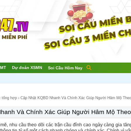
SMT
Dự đoán XSMN
Soi Cầu Hôm Nay
c tổng hợp
›
Cập Nhật KQBD Nhanh Và Chính Xác Giúp Người Hâm Mộ Theo 
hanh Và Chính Xác Giúp Người Hâm Mộ Theo 
h mẽ, nhu cầu theo dõi các trận cầu đỉnh cao ngày càng gia t
hông tin tỷ số một cách nhanh chóng và chính xác. Chính vì vậy